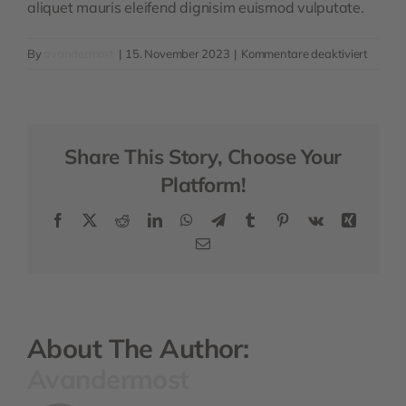
aliquet mauris eleifend dignisim euismod vulputate.
für
By
avandermost
|
15. November 2023
|
Kommentare deaktiviert
How
can
I
registe
Share This Story, Choose Your
my
busine
Platform!
Facebook
X
Reddit
LinkedIn
WhatsApp
Telegram
Tumblr
Pinterest
Vk
Xing
Email
About The Author:
Avandermost