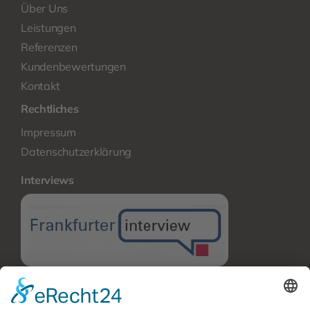
Über Uns
Leistungen
Referenzen
Kundenbewertungen
Kontakt
Rechtliches
Impressum
Datenschutzerklärung
Interviews
Kellerisolierung in Frankfurt
Hausabdichtung in Frankfurt