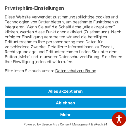
069 – 210 87 662
0172 – 466 37 22
mds_bau@onet.eu