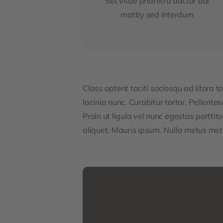
Set vitae pharetra auctor dui
mattiy sed interdum
Class aptent taciti sociosqu ad litora 
lacinia nunc. Curabitur tortor. Pellent
Proin ut ligula vel nunc egestas porttitor
aliquet. Mauris ipsum. Nulla metus met