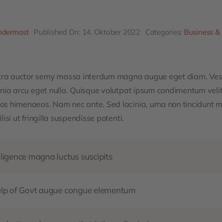
ndermost
Published On: 14. Oktober 2022
Categories:
Business &
etra auctor semy massa interdum magna augue eget diam. Vest
cinia arcu eget nulla. Quisque volutpat ipsum condimentum velit.
tos himenaeos. Nam nec ante. Sed lacinia, urna non tincidunt m
lisi ut fringilla suspendisse potenti.
ligence magna luctus suscipits
help of Govt augue congue elementum