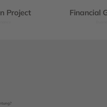
n Project
Financial 
inance
Busin
chtung?