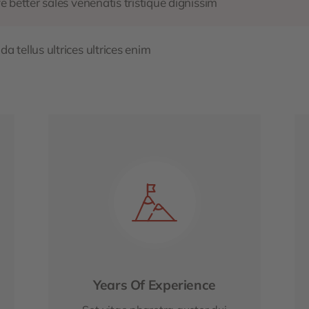
e better sales venenatis tristique dignissim
 tellus ultrices ultrices enim
Years Of Experience