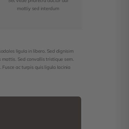
Set vitae pharetra auctor dui
mattiy sed interdum
odales ligula in libero. Sed dignisim
mattis. Sed convallis tristique sem.
. Fusce ac turpis quis ligula lacinia