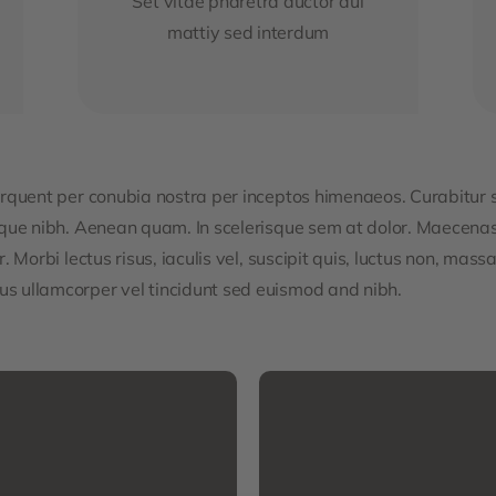
Set vitae pharetra auctor dui
mattiy sed interdum
torquent per conubia nostra per inceptos himenaeos. Curabitur s
esque nibh. Aenean quam. In scelerisque sem at dolor. Maecenas 
. Morbi lectus risus, iaculis vel, suscipit quis, luctus non, massa
us ullamcorper vel tincidunt sed euismod and nibh.