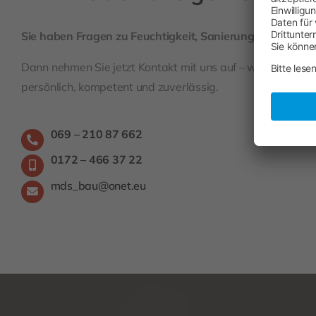
Sie haben Fragen zu Feuchtigkeit, Sanierung oder Abdi
Dann nehmen Sie jetzt Kontakt mit uns auf – wir beraten S
persönlich, kompetent und zuverlässig.
069 – 210 87 662
0172 – 466 37 22
mds_bau@onet.eu