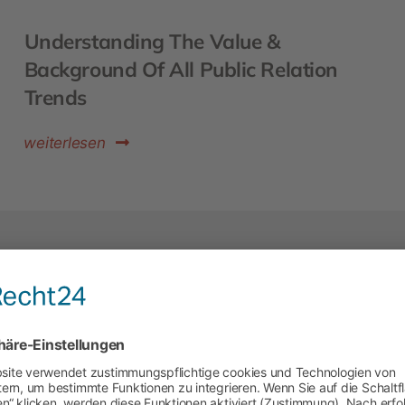
Understanding The Value &
Background Of All Public Relation
Trends
weiterlesen