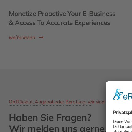
Monetize Proactive Your E-Business
& Access To Accurate Experiences
weiterlesen
Ob Rückruf, Angebot oder Beratung, wir sind für Sie da!
Haben Sie Fragen?
Wir melden uns gerne.