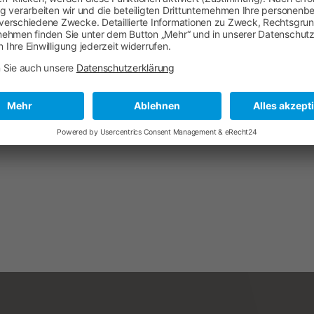
chtung?
ie